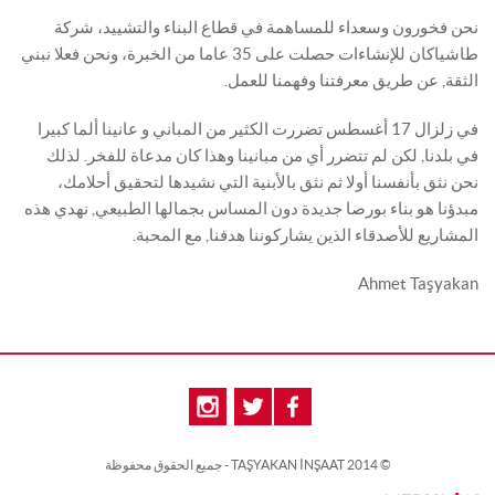
نحن فخورون وسعداء للمساهمة في قطاع البناء والتشييد، شركة
طاشياكان للإنشاءات حصلت على 35 عاما من الخبرة، ونحن فعلا نبني
الثقة, عن طريق معرفتنا وفهمنا للعمل.
في زلزال 17 أغسطس تضررت الكثير من المباني و عانينا ألما كبيرا
في بلدنا, لكن لم تتضرر أي من مبانينا وهذا كان مدعاة للفخر. لذلك
نحن نثق بأنفسنا أولا ثم نثق بالأبنية التي نشيدها لتحقيق أحلامك،
مبدؤنا هو بناء بورصا جديدة دون المساس بجمالها الطبيعي, نهدي هذه
المشاريع للأصدقاء الذين يشاركوننا هدفنا, مع المحبة.
Ahmet Taşyakan
© 2014 TAŞYAKAN İNŞAAT - جميع الحقوق محفوظة