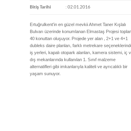
Bitiş Tarihi
: 02.01.2016
Ertuğrulkent’in en güzel mevkii Ahmet Taner Kışlalı
Bulvarı
üzerinde konumlanan Elmastaş Projesi topla
40 konuttan oluşuyor. Projede yer alan , 2+1 ve 4+1
dubleks daire planları, farklı metrekare seçeneklerind
iş yerleri, kapalı otopark alanları, kamera sistemi, iç 
dış mekanlarında kullanılan 1. Sınıf malzeme
alternatifleri gibi imkanlarıyla kaliteli ve ayrıcalıklı bir
yaşam sunuyor.