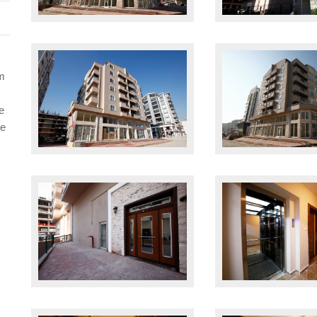
m
e
ve