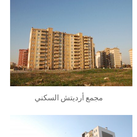
مجمع أرديتش السكني